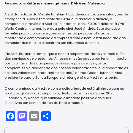
Resposta solidária a emergências: DANA em Valência
A solidariedade da MetLife também ficou demonstrada em situações de
emergência. Após a tempestade DANA que assolou Valencia, a
companhia, através da MetLife Foundation, doou 50.000 dólares à ONG
World Central Kitchen, liderada pelo chef José Andrés. Este donativo
permitiu proporcionar refeições quentes às pessoas afetadas,
mostrando o compromisso da empresa com o bem-estar imediato das
comunidades que se encontram em situações de crise.
“Na MetLife, acreditamos que a nossa responsabilidade vai mais além
dos serviços que prestamos. A nossa missão passa por ter um impacto
positivo nas vidas das pessoas, e isso é possível graças ao
compromisso e dedicação dos nossos colaboradores, que encarnam os
nossos valores em cada ação solidária,” afirma Oscar Herencia, vice-
presidente para o Sul da Europa e diretor geral da MetLife na Iberia.
O compromisso da MetLife com a solidariedade está alinhado com os
objetivos globais da companhia, destacados no seu último 2023
Sustainability Report, que sublinha o impacto positivo das suas
iniciativas em comunidades de todo o mundo.
Facebook
Mastodon
Email
Share