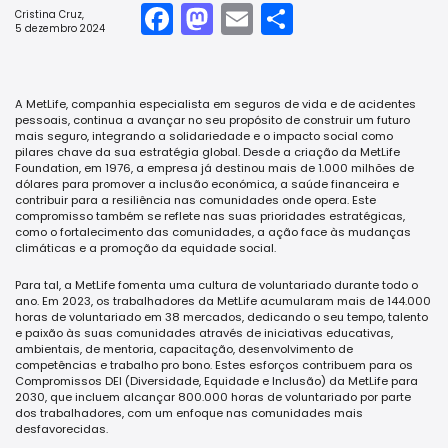
Facebook
Mastodon
Email
Share
Cristina Cruz
,
5 dezembro 2024
A MetLife, companhia especialista em seguros de vida e de acidentes
pessoais, continua a avançar no seu propósito de construir um futuro
mais seguro, integrando a solidariedade e o impacto social como
pilares chave da sua estratégia global. Desde a criação da MetLife
Foundation, em 1976, a empresa já destinou mais de 1.000 milhões de
dólares para promover a inclusão económica, a saúde financeira e
contribuir para a resiliência nas comunidades onde opera. Este
compromisso também se reflete nas suas prioridades estratégicas,
como o fortalecimento das comunidades, a ação face às mudanças
climáticas e a promoção da equidade social.
Para tal, a MetLife fomenta uma cultura de voluntariado durante todo o
ano. Em 2023, os trabalhadores da MetLife acumularam mais de 144.000
horas de voluntariado em 38 mercados, dedicando o seu tempo, talento
e paixão às suas comunidades através de iniciativas educativas,
ambientais, de mentoria, capacitação, desenvolvimento de
competências e trabalho pro bono. Estes esforços contribuem para os
Compromissos DEI (Diversidade, Equidade e Inclusão) da MetLife para
2030, que incluem alcançar 800.000 horas de voluntariado por parte
dos trabalhadores, com um enfoque nas comunidades mais
desfavorecidas.