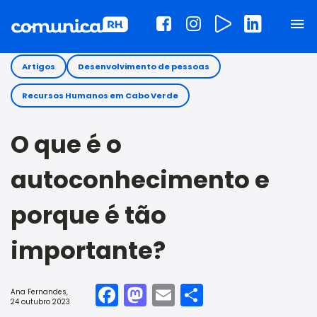
Artigos
Desenvolvimento de pessoas
Recursos Humanos em Cabo Verde
O que é o
autoconhecimento e
porque é tão
importante?
Facebook
Mastodon
Email
Share
Ana Fernandes
,
24 outubro 2023