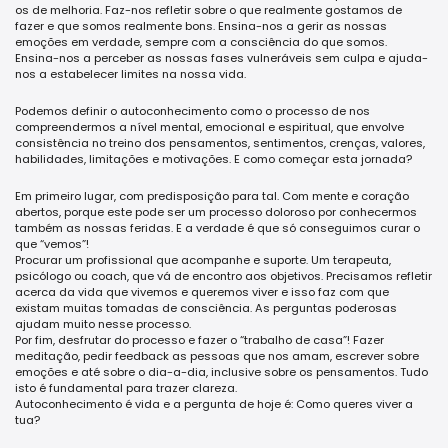
os de melhoria. Faz-nos refletir sobre o que realmente gostamos de
fazer e que somos realmente bons. Ensina-nos a gerir as nossas
emoções em verdade, sempre com a consciência do que somos.
Ensina-nos a perceber as nossas fases vulneráveis sem culpa e ajuda-
nos a estabelecer limites na nossa vida.
Podemos definir o autoconhecimento como o processo de nos
compreendermos a nível mental, emocional e espiritual, que envolve
consistência no treino dos pensamentos, sentimentos, crenças, valores,
habilidades, limitações e motivações. E como começar esta jornada?
Em primeiro lugar, com predisposição para tal. Com mente e coração
abertos, porque este pode ser um processo doloroso por conhecermos
também as nossas feridas. E a verdade é que só conseguimos curar o
que “vemos”!
Procurar um profissional que acompanhe e suporte. Um terapeuta,
psicólogo ou coach, que vá de encontro aos objetivos. Precisamos refletir
acerca da vida que vivemos e queremos viver e isso faz com que
existam muitas tomadas de consciência. As perguntas poderosas
ajudam muito nesse processo.
Por fim, desfrutar do processo e fazer o “trabalho de casa”! Fazer
meditação, pedir feedback as pessoas que nos amam, escrever sobre
emoções e até sobre o dia-a-dia, inclusive sobre os pensamentos. Tudo
isto é fundamental para trazer clareza.
Autoconhecimento é vida e a pergunta de hoje é: Como queres viver a
tua?