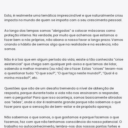
Esta, é realmente uma temática imprescindível e que naturalmente criou
impacto no mundo de quem se importa com o seu crescimento pessoal.
Ao longo dos tempos somos “obrigados” a colocar máscaras como
proteção interna. Na verdade, por muito que achemos que estamos a
fazer bem a nós próprios, não abona a nosso favor a longo prazo. Vamos
criando o hábito de sermos algo que na realidade e na essência, não
somos.
Não é a toa que em algum período da vida, existe a tão conhecida “crise
existencial” que chega sem qualquer pré-aviso e que temos de lidar,
sabendo a melhor maneira (ou não) de o fazer. Estas “crises” levam-nos
a questionar tudo: “O que sou?”, “O que faço neste mundo?”, “Qual é a
minha missão?”, etc.
Questões que são de um desafio tremendo a nível de obtenção de
resposta, porque durante toda a vida não nos ensinaram a responder,
nem a perguntar! Para que isso aconteça, somos basicamente atirados
aos “leões”, onde a dor é realmente grande porque não sabemos o que
fazer para que a sensação de bem-estar e de propósito apareça.
Não sabermos o que somos, o que gostamos e porque fazemos o que
fazemos, faz com que não tenhamos consciência do nosso potencial. O
trabalho no autoconhecimento, lembra-nos dos nossos pontos fortes e