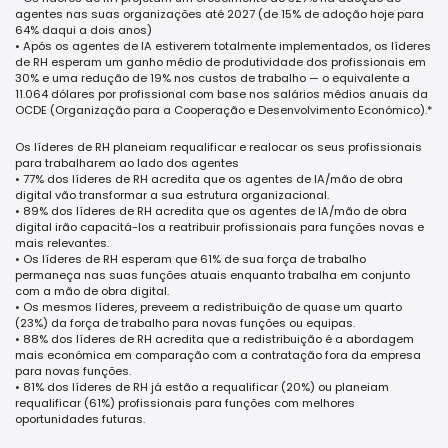
agentes nas suas organizações até 2027 (de 15% de adoção hoje para
64% daqui a dois anos)
• Após os agentes de IA estiverem totalmente implementados, os líderes
de RH esperam um ganho médio de produtividade dos profissionais em
30% e uma redução de 19% nos custos de trabalho — o equivalente a
11.064 dólares por profissional com base nos salários médios anuais da
OCDE (Organização para a Cooperação e Desenvolvimento Económico).*
Os líderes de RH planeiam requalificar e realocar os seus profissionais
para trabalharem ao lado dos agentes
• 77% dos líderes de RH acredita que os agentes de IA/mão de obra
digital vão transformar a sua estrutura organizacional.
• 89% dos líderes de RH acredita que os agentes de IA/mão de obra
digital irão capacitá-los a reatribuir profissionais para funções novas e
mais relevantes.
• Os líderes de RH esperam que 61% de sua força de trabalho
permaneça nas suas funções atuais enquanto trabalha em conjunto
com a mão de obra digital.
• Os mesmos líderes, preveem a redistribuição de quase um quarto
(23%) da força de trabalho para novas funções ou equipas.
• 88% dos líderes de RH acredita que a redistribuição é a abordagem
mais económica em comparação com a contratação fora da empresa
para novas funções.
• 81% dos líderes de RH já estão a requalificar (20%) ou planeiam
requalificar (61%) profissionais para funções com melhores
oportunidades futuras.