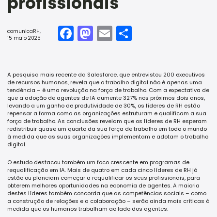
profissionais
Facebook
Mastodon
Email
Share
comunicaRH
,
15 maio 2025
A pesquisa mais recente da Salesforce, que entrevistou 200 executivos
de recursos humanos, revela que o trabalho digital não é apenas uma
tendência – é uma revolução na força de trabalho. Com a expectativa de
que a adoção de agentes de IA aumente 327% nos próximos dois anos,
levando a um ganho de produtividade de 30%, os líderes de RH estão
repensar a forma como as organizações estruturam e qualificam a sua
força de trabalho. As conclusões revelam que os líderes de RH esperam
redistribuir quase um quarto da sua força de trabalho em todo o mundo
à medida que as suas organizações implementam e adotam o trabalho
digital.
O estudo destacou também um foco crescente em programas de
requalificação em IA. Mais de quatro em cada cinco líderes de RH já
estão ou planeiam começar a requalificar os seus profissionais, para
obterem melhores oportunidades na economia de agentes. A maioria
destes líderes também concorda que as competências sociais – como
a construção de relações e a colaboração – serão ainda mais críticas à
medida que os humanos trabalham ao lado dos agentes.