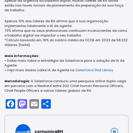
Apesar da urgência do trabalho digital, muitos líderes de RH ainda
estão nas fases iniciais de planeamento da preparação da sua força
de trabalho.
Apenas 15% dos líderes de RH afirma que a sua organização
implementou totalmente a IA de agente.
73% afirma que os seus profissionais continuam inconscientes de como
o trabalho digital vai impactar o seu trabalho.
*Cálculo baseado em 19% do salário médio da OCDE em 2023 de 58.232
dólares [fonte].
Mais informações:
• Saiba mais sobre a estratégia da Salesforce para a adoção de IA de
Agente
• Veja mais dados sobre IA de Agente na
Salesforce Stat Library
Metodologia:
A Salesforce conduziu uma pesquisa online duplo-cega
em parceria com a NewtonX entre 200 Chief Human Resource Officers,
Chief People Officers e outros líderes globais de RH
Facebook
Mastodon
Email
Share
comunicaRH