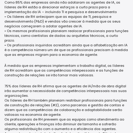
Como 85% das empresas ainda não adotaram os agentes de IA, os
líderes de RH estão a direcionar esforços a curto prazo para a
implementação da IA – incluindo TI e pesquisa e desenvolvimento
• Os líderes de RH antecipam que as equipas de TI, pesquisa e
desenvolvimento (P&D) e vendas vão crescer à medida que os seus
negócios começarem a adotar agentes de IA.
• Os mesmos profissionais planeiam realocar profissionais para funções
técnicas, como cientistas de dados ou arquitetos técnicos, a curto
prazo.
• Os profissionais inquiridos acreditam ainda que a alfabetização em IA
é a competência número um de que os profissionais precisam à medida
que as empresas migram para a economia de agente.
À medida que as empresas implementam o trabalho digital, os líderes
de RH acreditam que as competências interpessoais e as funções de
construção de relações se irão tornar mais valiosas.
75% dos líderes de RH afirma que os agentes de IA/mão de obra digital
irão aumentar a necessidade de competências interpessoais nas suas
organizações.
Os líderes de RH também planeiam reatribuir profissionais para funções
de construção de relações (#2), como parcerias e gestão de contas e
dizem que as competências de colaboração e adaptabilidade serão
valiosas na economia de agente.
Os profissionais de RH preveem que as equipas como atendimento ao
cliente, operações e finanças irão diminuir de tamanho e sofrerão
alguma redistribuição com o aumento e a eficiência dos agentes.