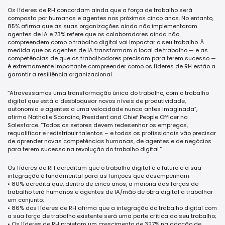
Os líderes de RH concordam ainda que a força de trabalho será
composta por humanos e agentes nos próximos cinco anos. No entanto,
85% afirma que as suas organizações ainda não implementaram
agentes de IA e 73% refere que os colaboradores ainda não
compreendem como o trabalho digital vai impactar o seu trabalho. À
medida que os agentes de IA transformam o local de trabalho — e as
competências de que os trabalhadores precisam para terem sucesso —
é extremamente importante compreender como os líderes de RH estão a
garantir a resiliência organizacional.
“Atravessamos uma transformação única do trabalho, com o trabalho
digital que está a desbloquear novos níveis de produtividade,
autonomia e agentes a uma velocidade nunca antes imaginada”,
afirma Nathalie Scardino, President and Chief People Officer na
Salesforce. “Todos os setores devem redesenhar os empregos,
requalificar e redistribuir talentos – e todos os profissionais vão precisar
de aprender novas competências humanas, de agentes e de negócios
para terem sucesso na revolução do trabalho digital.”
Os líderes de RH acreditam que o trabalho digital é o futuro e a sua
integração é fundamental para as funções que desempenham
• 80% acredita que, dentro de cinco anos, a maioria das forças de
trabalho terá humanos e agentes de IA/mão de obra digital a trabalhar
em conjunto;
• 86% dos líderes de RH afirma que a integração do trabalho digital com
a sua força de trabalho existente será uma parte crítica do seu trabalho;
• Os líderes de RH projetam um crescimento de 327% na adoção de