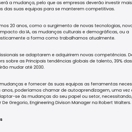
será a mudança, pelo que as empresas deverão investir mais
s das suas equipas para se manterem competitivas.
imos 20 anos, como o surgimento de novas tecnologias, nov
o impacto da IA, as mudanças culturais e demográficas, ou a
rasticamente a forma como trabalhamos atualmente.
issionais se adaptarem e adquirirem novas competências. D
rs sobre as Principais tendências globais de talento, 39% das
irão mudar até 2030.
mudanças e fornecer às suas equipas as ferramentas neces
ns anos, poderíamos chamar de autoaprendizagem, uma vez
adaptar-se às mudanças do seu papel ou setor, necessitando
r De Gregorio, Engineering Divison Manager na Robert Walters.
s