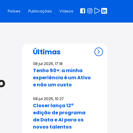
s
Países
Publicações
Vídeos
Últimas
08 jul 2025, 17:18
Tenho 50+: a minha
o
experiência é um Ativo
e não um custo
08 jul 2025, 10:27
Closer lança 12ª
edição de programa
de Data e AI para os
novos talentos