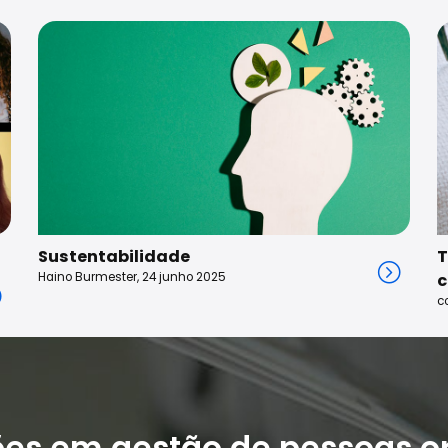
Sustentabilidade
T
Haino Burmester, 24 junho 2025
c
c
ões em gestão de pessoas o