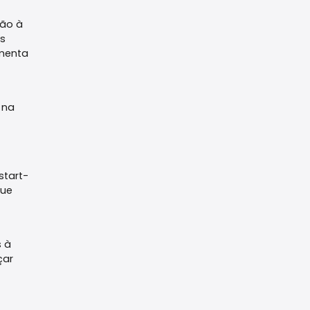
tão à
s
omenta
 na
start-
que
s à
çar