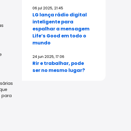
06 jul 2025, 21:45
LG lança rádio digital
inteligente para
as
espalhar a mensagem
Life’s Good em todo o
mundo
e
24 jun 2025, 17:06
Rir e trabalhar, pode
ser no mesmo lugar?
sárias
 que
, para