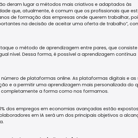
ão deram lugar a métodos mais criativos e adaptados às
dade que, atualmente, é comum que os profissionais que es
anos de formação das empresas onde querem trabalhar, poi
ortantes na decisão de aceitar uma oferta de trabalho”, c
taque o método de aprendizagem entre pares, que consiste
igual nível. Dessa forma, é possível a aprendizagem contínua
mero de plataformas online. As plataformas digitais e as 
ação e a permitir uma aprendizagem mais personalizada do 
uda completamente a forma como nos formamos.
s, 60% dos empregos em economias avançadas estão exposto
s colaboradores em IA será um dos principais objetivos a alcan
a.