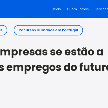
Início
Quem Somos
Serviço
as
Recursos Humanos em Portugal
mpresas se estão a
s empregos do futur
on
l
are