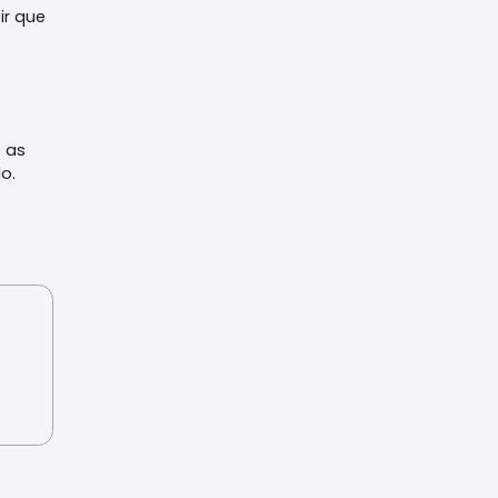
ir que
 as
o.