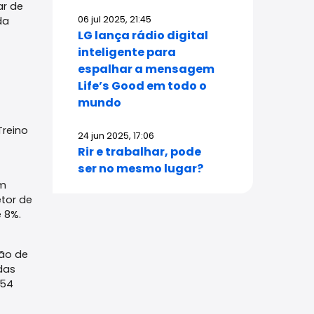
ar de
06 jul 2025, 21:45
da
LG lança rádio digital
inteligente para
espalhar a mensagem
Life’s Good em todo o
mundo
Treino
24 jun 2025, 17:06
Rir e trabalhar, pode
ser no mesmo lugar?
um
tor de
 8%.
ção de
das
(54