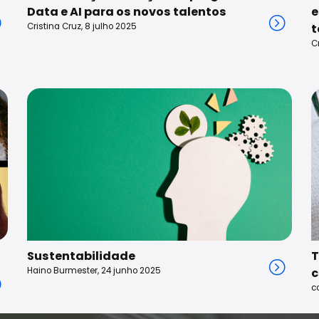
Data e AI para os novos talentos
e
Cristina Cruz, 8 julho 2025
t
C
Sustentabilidade
T
Haino Burmester, 24 junho 2025
c
c