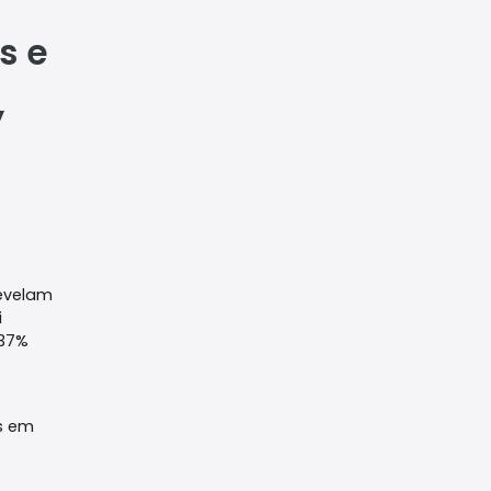
s e
,
revelam
i
 37%
s em