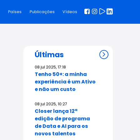
s
Países
Publicações
Vídeos
Últimas
08 jul 2025, 17:18
Tenho 50+: a minha
experiência é um Ativo
e não um custo
08 jul 2025, 10:27
Closer lança 12ª
edição de programa
de Data e AI para os
novos talentos