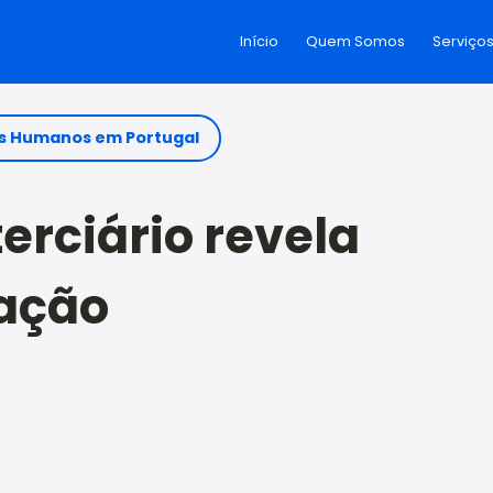
Início
Quem Somos
Serviço
s Humanos em Portugal
terciário revela
ração
n
e