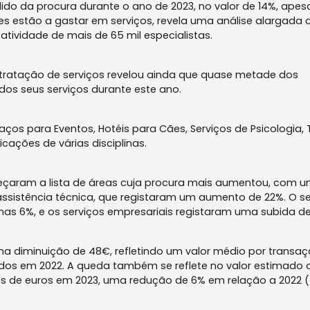
ido da procura durante o ano de 2023, no valor de 14%, apes
 estão a gastar em serviços, revela uma análise alargada 
 atividade de mais de 65 mil especialistas.
tratação de serviços revelou ainda que quase metade dos
dos seus serviços durante este ano.
os para Eventos, Hotéis para Cães, Serviços de Psicologia, 
icações de várias disciplinas.
eçaram a lista de áreas cuja procura mais aumentou, com 
assistência técnica, que registaram um aumento de 22%. O se
as 6%, e os serviços empresariais registaram uma subida de
a diminuição de 48€, refletindo um valor médio por transa
os em 2022. A queda também se reflete no valor estimado 
ões de euros em 2023, uma redução de 6% em relação a 2022 