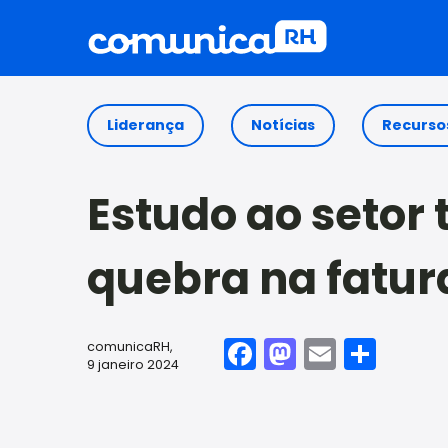
Liderança
Notícias
Recurso
Estudo ao setor 
quebra na fatu
Facebook
Mastodo
Email
Shar
comunicaRH
,
9 janeiro 2024