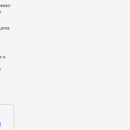
cesso
.
r uma
e o
m
s