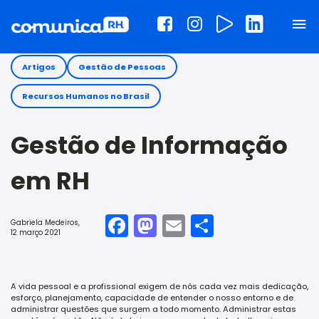
Artigos
Gestão de Pessoas
Recursos Humanos no Brasil
Gestão de Informação
em RH
Facebook
Mastodon
Email
Share
Gabriela Medeiros
,
12 março 2021
A vida pessoal e a profissional exigem de nós cada vez mais dedicação,
esforço, planejamento, capacidade de entender o nosso entorno e de
administrar questões que surgem a todo momento. Administrar estas