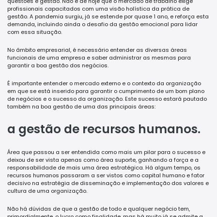
questões é gestão. Não é de hoje que o mercado de trabalho exige
profissionais capacitados com uma visão holística da prática de
gestão. A pandemia surgiu, já se estende por quase 1 ano, e reforça esta
demanda, incluindo ainda o desafio da gestão emocional para lidar
com essa situação.
No âmbito empresarial, é necessário entender as diversas áreas
funcionais de uma empresa e saber administrar as mesmas para
garantir a boa gestão dos negócios.
É importante entender o mercado externo e o contexto da organização
em que se está inserido para garantir o cumprimento de um bom plano
de negócios e o sucesso da organização. Este sucesso estará pautado
também na boa gestão de uma das principais áreas:
a gestão de recursos humanos.
Área que passou a ser entendida como mais um pilar para o sucesso e
deixou de ser vista apenas como área suporte, ganhando a força e a
responsabilidade de mais uma área estratégica. Há algum tempo, os
recursos humanos passaram a ser vistos como capital humano e fator
decisivo na estratégia de disseminação e implementação dos valores e
cultura de uma organização.
Não há dúvidas de que a gestão de todo e qualquer negócio tem,
primordialmente, o lucro como finalidade, mas há muito já se admite a