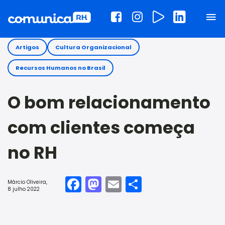
Artigos
Cultura Organizacional
Recursos Humanos no Brasil
O bom relacionamento
com clientes começa
no RH
Facebook
Mastodon
Email
Share
Márcio Oliveira
,
8 julho 2022