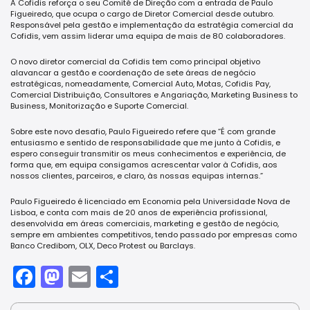
A Cofidis reforça o seu Comité de Direção com a entrada de Paulo
Figueiredo, que ocupa o cargo de Diretor Comercial desde outubro.
Responsável pela gestão e implementação da estratégia comercial da
Cofidis, vem assim liderar uma equipa de mais de 80 colaboradores.
O novo diretor comercial da Cofidis tem como principal objetivo
alavancar a gestão e coordenação de sete áreas de negócio
estratégicas, nomeadamente, Comercial Auto, Motas, Cofidis Pay,
Comercial Distribuição, Consultores e Angariação, Marketing Business to
Business, Monitorização e Suporte Comercial.
Sobre este novo desafio, Paulo Figueiredo refere que “É com grande
entusiasmo e sentido de responsabilidade que me junto à Cofidis, e
espero conseguir transmitir os meus conhecimentos e experiência, de
forma que, em equipa consigamos acrescentar valor à Cofidis, aos
nossos clientes, parceiros, e claro, às nossas equipas internas.”
Paulo Figueiredo é licenciado em Economia pela Universidade Nova de
Lisboa, e conta com mais de 20 anos de experiência profissional,
desenvolvida em áreas comerciais, marketing e gestão de negócio,
sempre em ambientes competitivos, tendo passado por empresas como
Banco Credibom, OLX, Deco Protest ou Barclays.
Facebook
Mastodon
Email
Share