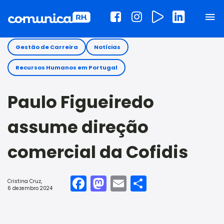
Gestão de Carreira
Notícias
Recursos Humanos em Portugal
Paulo Figueiredo
assume direção
comercial da Cofidis
Facebook
Mastodon
Email
Share
Cristina Cruz
,
6 dezembro 2024