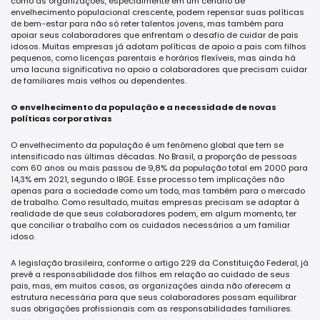
como as organizações, especialmente em um cenário de
envelhecimento populacional crescente, podem repensar suas políticas
de bem-estar para não só reter talentos jovens, mas também para
apoiar seus colaboradores que enfrentam o desafio de cuidar de pais
idosos. Muitas empresas já adotam políticas de apoio a pais com filhos
pequenos, como licenças parentais e horários flexíveis, mas ainda há
uma lacuna significativa no apoio a colaboradores que precisam cuidar
de familiares mais velhos ou dependentes.
O envelhecimento da população e a necessidade de novas
políticas corporativas
O envelhecimento da população é um fenômeno global que tem se
intensificado nas últimas décadas. No Brasil, a proporção de pessoas
com 60 anos ou mais passou de 9,8% da população total em 2000 para
14,3% em 2021, segundo o IBGE. Esse processo tem implicações não
apenas para a sociedade como um todo, mas também para o mercado
de trabalho. Como resultado, muitas empresas precisam se adaptar à
realidade de que seus colaboradores podem, em algum momento, ter
que conciliar o trabalho com os cuidados necessários a um familiar
idoso.
A legislação brasileira, conforme o artigo 229 da Constituição Federal, já
prevê a responsabilidade dos filhos em relação ao cuidado de seus
pais, mas, em muitos casos, as organizações ainda não oferecem a
estrutura necessária para que seus colaboradores possam equilibrar
suas obrigações profissionais com as responsabilidades familiares.