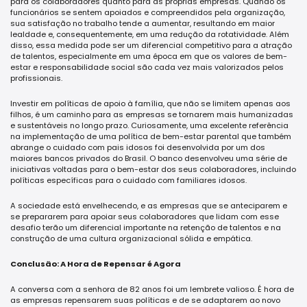
para os colaboradores quanto para as próprias empresas. Quando os
funcionários se sentem apoiados e compreendidos pela organização,
sua satisfação no trabalho tende a aumentar, resultando em maior
lealdade e, consequentemente, em uma redução da rotatividade. Além
disso, essa medida pode ser um diferencial competitivo para a atração
de talentos, especialmente em uma época em que os valores de bem-
estar e responsabilidade social são cada vez mais valorizados pelos
profissionais.
Investir em políticas de apoio à família, que não se limitem apenas aos
filhos, é um caminho para as empresas se tornarem mais humanizadas
e sustentáveis no longo prazo. Curiosamente, uma excelente referência
na implementação de uma política de bem-estar parental que também
abrange o cuidado com pais idosos foi desenvolvida por um dos
maiores bancos privados do Brasil. O banco desenvolveu uma série de
iniciativas voltadas para o bem-estar dos seus colaboradores, incluindo
políticas específicas para o cuidado com familiares idosos.
A sociedade está envelhecendo, e as empresas que se anteciparem e
se prepararem para apoiar seus colaboradores que lidam com esse
desafio terão um diferencial importante na retenção de talentos e na
construção de uma cultura organizacional sólida e empática.
Conclusão: A Hora de Repensar é Agora
A conversa com a senhora de 82 anos foi um lembrete valioso. É hora de
as empresas repensarem suas políticas e de se adaptarem ao novo