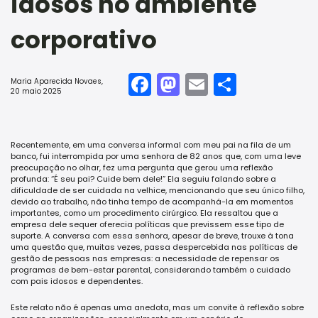
idosos no ambiente
corporativo
Facebook
Mastodon
Email
Share
Maria Aparecida Novaes
,
20 maio 2025
Recentemente, em uma conversa informal com meu pai na fila de um
banco, fui interrompida por uma senhora de 82 anos que, com uma leve
preocupação no olhar, fez uma pergunta que gerou uma reflexão
profunda: “É seu pai? Cuide bem dele!” Ela seguiu falando sobre a
dificuldade de ser cuidada na velhice, mencionando que seu único filho,
devido ao trabalho, não tinha tempo de acompanhá-la em momentos
importantes, como um procedimento cirúrgico. Ela ressaltou que a
empresa dele sequer oferecia políticas que previssem esse tipo de
suporte. A conversa com essa senhora, apesar de breve, trouxe à tona
uma questão que, muitas vezes, passa despercebida nas políticas de
gestão de pessoas nas empresas: a necessidade de repensar os
programas de bem-estar parental, considerando também o cuidado
com pais idosos e dependentes.
Este relato não é apenas uma anedota, mas um convite à reflexão sobre