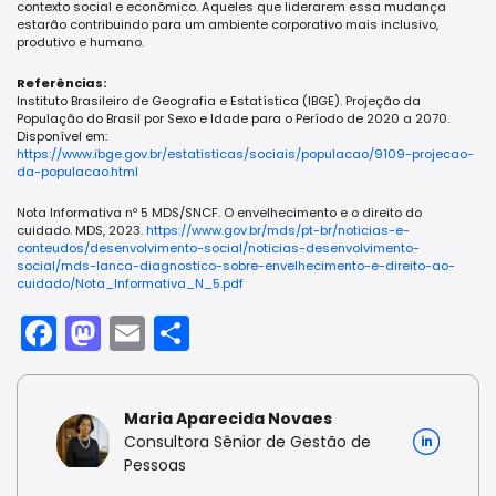
contexto social e econômico. Aqueles que liderarem essa mudança
estarão contribuindo para um ambiente corporativo mais inclusivo,
produtivo e humano.
Referências:
Instituto Brasileiro de Geografia e Estatística (IBGE). Projeção da
População do Brasil por Sexo e Idade para o Período de 2020 a 2070.
Disponível em:
https://www.ibge.gov.br/estatisticas/sociais/populacao/9109-projecao-
da-populacao.html
Nota Informativa nº 5 MDS/SNCF. O envelhecimento e o direito do
cuidado. MDS, 2023.
https://www.gov.br/mds/pt-br/noticias-e-
conteudos/desenvolvimento-social/noticias-desenvolvimento-
social/mds-lanca-diagnostico-sobre-envelhecimento-e-direito-ao-
cuidado/Nota_Informativa_N_5.pdf
Facebook
Mastodon
Email
Share
Maria Aparecida Novaes
Consultora Sênior de Gestão de
Pessoas