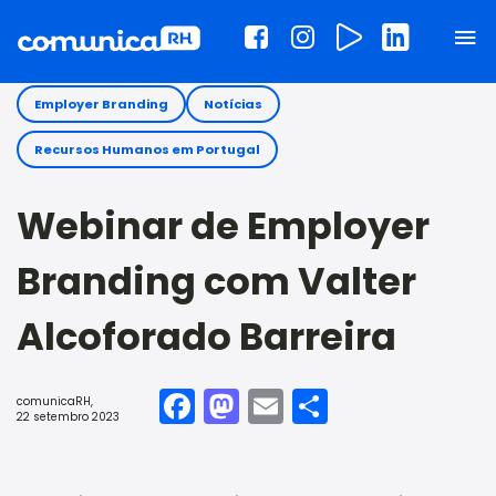
Employer Branding
Notícias
Recursos Humanos em Portugal
Webinar de Employer
Branding com Valter
Alcoforado Barreira
Facebook
Mastodon
Email
Share
comunicaRH
,
22 setembro 2023