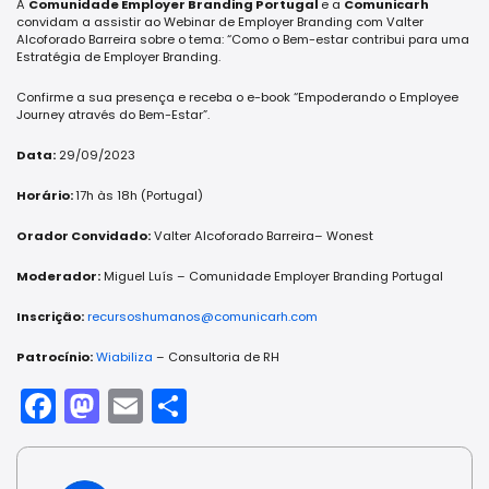
A
Comunidade Employer Branding Portugal
e a
Comunicarh
convidam a assistir ao Webinar de Employer Branding com Valter
Alcoforado Barreira sobre o tema: “Como o Bem-estar contribui para uma
Estratégia de Employer Branding.
Confirme a sua presença e receba o e-book “Empoderando o Employee
Journey através do Bem-Estar”.
Data:
29/09/2023
Horário:
17h às 18h (Portugal)
Orador Convidado:
Valter Alcoforado Barreira– Wonest
Moderador:
Miguel Luís – Comunidade Employer Branding Portugal
Inscrição:
recursoshumanos@comunicarh.com
Patrocínio:
Wiabiliza
– Consultoria de RH
Facebook
Mastodon
Email
Share