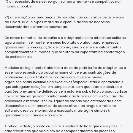
1º) a necessidade de se reorganizar para manter-se competitivo num
mundo global, e
2º) aceleração por mudanças de paradigmas causados pelos efeitos
da Covid-19 que expôs mazelas e oportunidades de negócios
desenvolvidas de formas renovadas.
Os novos formatos de trabalho e a adaptação entre diferentes culturas
agora podem se manter em seus habitats ao atuar para empresas
globais sem a preocupação de idioma, credo, gênero e outros tantos
comportamentos humanos que facilitam ou impactam na contratação
de profissionais.
Modelos de legislação trabalhista de cada país terão de adaptar-se a
esse novo espectro do trabalho home office e as contratações de
profissionais para trabalhos pontuais nos diversos níveis
organizacionais incluindo de executivos/especialistas à operacionais
que entreguem soluções em tempo certo, com qualidade e dentro de
padrões previamente definidos sem estarem sob o teto corporativo. Este
novo cenário exige acompanhamento das tarefas com visão clara de
processos e método “scrum” (quando etapas são entremeadas com
discussões e alinhamentos de expectativas ao longo do trabalho,
evitando desvios e tornando a execução mais ágil e simples),
garantindo o alcance de objetivos.
A reboque disto, o ponto crucial é a postura do líder que deve possuir
características que vão além do acompanhamento do processo,