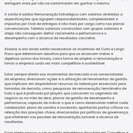
entregam mais por não se conformarem em ganhar o mesmo.
A saída é adotar Remuneração Estratégica com salários atrelados a
especificações que agrupem responsabilidades, complexidades e
impactos por nível de entregas e não mais por cargo como nos planos
convencionais. Tabelas salariais construídas com grupos salariais e
steps não conseguem definir claramente a performance e o
desempenho com o alcance de resultados concretos.
Aliados a isto ainda serão necessários os Incentivos de Curto e Longo
Prazo que determinam desafios para que se alcancem metas e
objetivos acima dos triviais, como forma de ampliar a remuneração e
tornar a empresa cada vez mais competitiva e sustentável.
Estar sempre atento aos movimentos de mercado e as necessidades
da empresa, direcionam ações e a utilização de ferramentas de gestão
que implicam em disponibilizar recursos às lideranças essenciais para
tomadas de decisão, como: pesquisas de remuneração, termômetro de
tudo o que é praticado por players que concorrem no segmento de
negócio ou na mão de obra; planos de gestão de desempenho e
performance, capazes de indicar o que e como desenvolver melhor cada
colaborador; plano de carreira e sucessão, apontando pontos críticos na
retenção das posições chave, direcionadas por políticas de governança,
que interferem nos pacotes de remuneração, turnover e alcance de
resultados.
Ficar alerta passou a ser questão estratégica discutida em Conselhos e