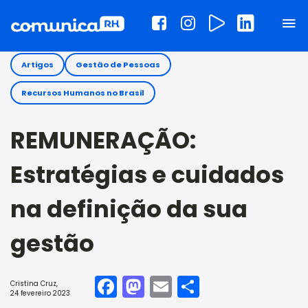
Artigos
Gestão de Pessoas
Recursos Humanos no Brasil
REMUNERAÇÃO:
Estratégias e cuidados
na definição da sua
gestão
Facebook
Mastodon
Email
Share
Cristina Cruz
,
24 fevereiro 2023