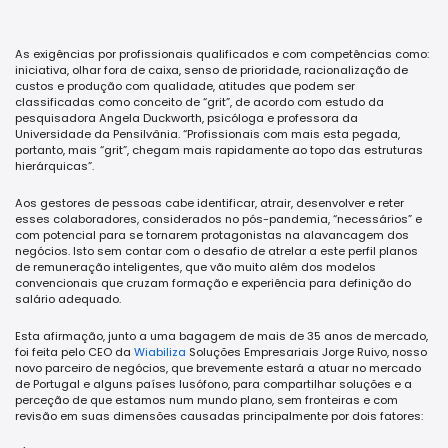
As exigências por profissionais qualificados e com competências como:
iniciativa, olhar fora de caixa, senso de prioridade, racionalização de
custos e produção com qualidade, atitudes que podem ser
classificadas como conceito de “grit”, de acordo com estudo da
pesquisadora Angela Duckworth, psicóloga e professora da
Universidade da Pensilvânia. “Profissionais com mais esta pegada,
portanto, mais “grit”, chegam mais rapidamente ao topo das estruturas
hierárquicas”.
Aos gestores de pessoas cabe identificar, atrair, desenvolver e reter
esses colaboradores, considerados no pós-pandemia, “necessários” e
com potencial para se tornarem protagonistas na alavancagem dos
negócios. Isto sem contar com o desafio de atrelar a este perfil planos
de remuneração inteligentes, que vão muito além dos modelos
convencionais que cruzam formação e experiência para definição do
salário adequado.
Esta afirmação, junto a uma bagagem de mais de 35 anos de mercado,
foi feita pelo CEO da
Wiabiliza
Soluções Empresariais Jorge Ruivo, nosso
novo parceiro de negócios, que brevemente estará a atuar no mercado
de Portugal e alguns países lusófono, para compartilhar soluções e a
perceção de que estamos num mundo plano, sem fronteiras e com
revisão em suas dimensões causadas principalmente por dois fatores: