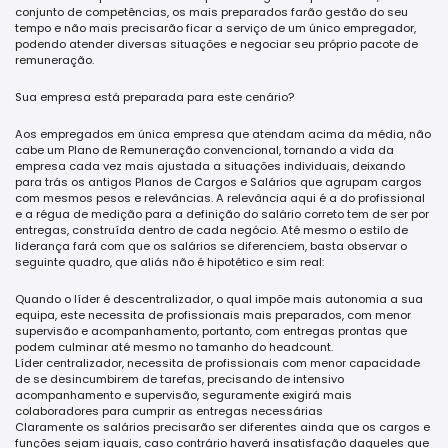
conjunto de competências, os mais preparados farão gestão do seu
tempo e não mais precisarão ficar a serviço de um único empregador,
podendo atender diversas situações e negociar seu próprio pacote de
remuneração.
Sua empresa está preparada para este cenário?
Aos empregados em única empresa que atendam acima da média, não
cabe um Plano de Remuneração convencional, tornando a vida da
empresa cada vez mais ajustada a situações individuais, deixando
para trás os antigos Planos de Cargos e Salários que agrupam cargos
com mesmos pesos e relevâncias. A relevância aqui é a do profissional
e a régua de medição para a definição do salário correto tem de ser por
entregas, construída dentro de cada negócio. Até mesmo o estilo de
liderança fará com que os salários se diferenciem, basta observar o
seguinte quadro, que aliás não é hipotético e sim real:
Quando o líder é descentralizador, o qual impõe mais autonomia a sua
equipa, este necessita de profissionais mais preparados, com menor
supervisão e acompanhamento, portanto, com entregas prontas que
podem culminar até mesmo no tamanho do headcount.
Líder centralizador, necessita de profissionais com menor capacidade
de se desincumbirem de tarefas, precisando de intensivo
acompanhamento e supervisão, seguramente exigirá mais
colaboradores para cumprir as entregas necessárias
Claramente os salários precisarão ser diferentes ainda que os cargos e
funções sejam iguais, caso contrário haverá insatisfação daqueles que